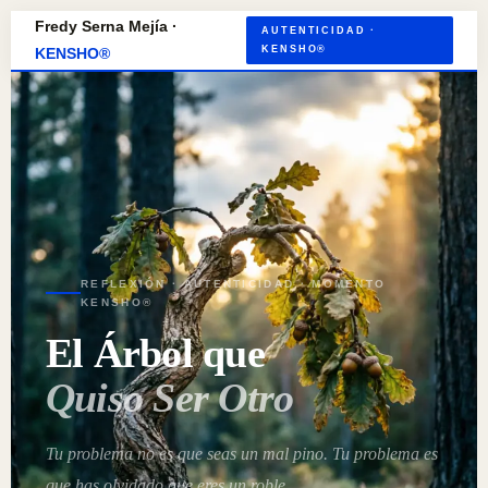
Fredy Serna Mejía ·
AUTENTICIDAD ·
KENSHO®
KENSHO®
REFLEXIÓN · AUTENTICIDAD · MOMENTO
KENSHO®
El Árbol que
Quiso Ser Otro
Tu problema no es que seas un mal pino. Tu problema es
que has olvidado que eres un roble.