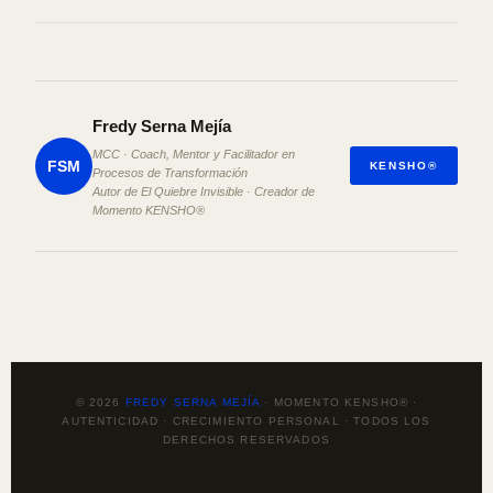
Fredy Serna Mejía
MCC · Coach, Mentor y Facilitador en
FSM
KENSHO®
Procesos de Transformación
Autor de El Quiebre Invisible · Creador de
Momento KENSHO®
© 2026
FREDY SERNA MEJÍA
· MOMENTO KENSHO® ·
AUTENTICIDAD · CRECIMIENTO PERSONAL · TODOS LOS
DERECHOS RESERVADOS