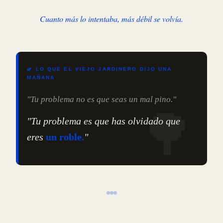
Cuanto más lo intentaba, más débil se volvía.
🌿 LO QUE EL VIEJO JARDINERO DIJO UNA
MAÑANA
"Tu problema no es que seas un mal pino."
"Tu problema es que has olvidado que
eres
un roble.
"