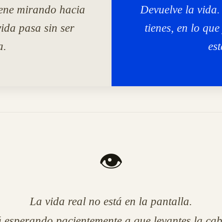
iene mirando hacia
Devuelve la vida.
vida pasa sin ser
tienes, en lo que
a.
est
👁️
La vida real no está en la pantalla.
á esperando pacientemente a que levantes la cab