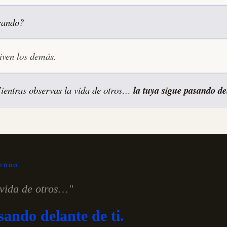
scando?
ven los demás.
ientras observas la vida de otros…
la tuya sigue pasando del
 TODO
 vida de otros…"
sando delante de ti.