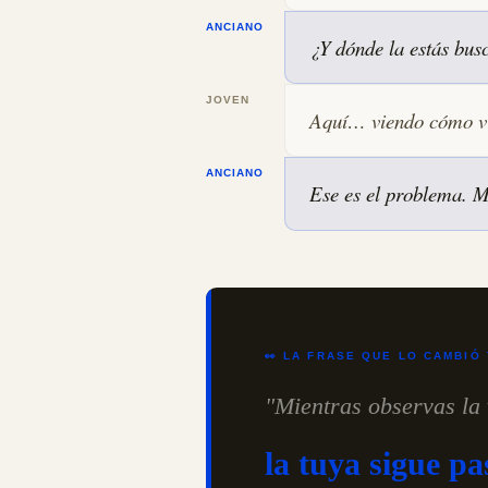
ANCIANO
¿Y dónde la estás bu
JOVEN
Aquí… viendo cómo vi
ANCIANO
Ese es el problema. M
👀 LA FRASE QUE LO CAMBIÓ
"Mientras observas la
la tuya sigue pa