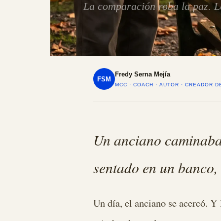
La comparación roba la paz. La
Fredy Serna Mejía
FSM
MCC · COACH · AUTOR · CREADOR 
Un anciano caminaba 
sentado en un banco, 
Un día, el anciano se acercó. Y