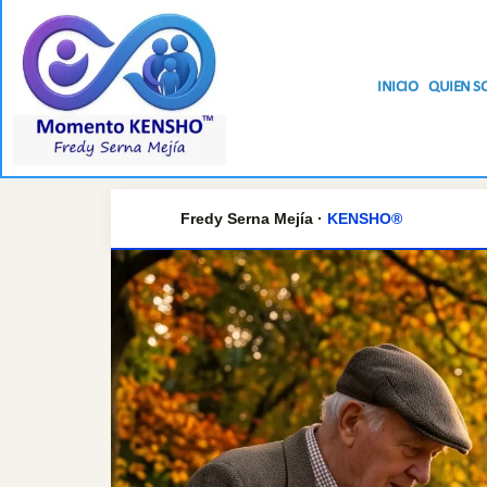
INICIO
QUIEN S
Fredy Serna Mejía ·
KENSHO®