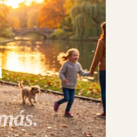
u
emás.