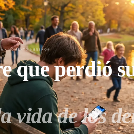
CIA · MOMENTO KENSHO®
e que perdió s
a vida de los d