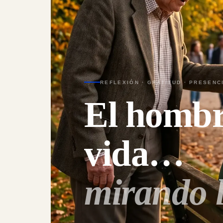
REFLEXIÓN · GRATITUD · PRESEN
El hombr
vida…
mirando l