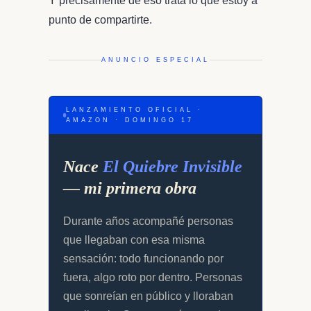
Y precisamente de eso trata lo que estoy a
punto de compartirte.
ANUNCIO ESPECIAL
LANZAMIENTO OFICIAL ·
AMAZON · DOMINGO 17
Nace
El Quiebre Invisible
— mi primera obra
Durante años acompañé personas
que llegaban con esa misma
sensación: todo funcionando por
fuera, algo roto por dentro. Personas
que sonreían en público y lloraban