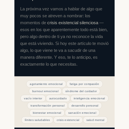
La próxima vez vamos a hablar de algo que
muy pocos se atreven a nombrar: los
momentos de
crisis existencial silenciosa
—
esos en los que aparentemente todo está bien,
pero algo dentro de ti ya no reconoce la vida
que está viviendo. Si hoy este artículo te movió
algo, lo que viene te va a sacudir de una
manera diferente. Y eso, te lo anticipo, es
exactamente lo que necesitas.
agotamiento emocional
fatiga por compasión
burnout emocional
síndrome del cuidador
vacío interior
autocuidado
inteligencia emocional
transformación personal
desarrollo personal
bienestar emocional
sanación emocional
límites saludables
crisis existencial
salud mental