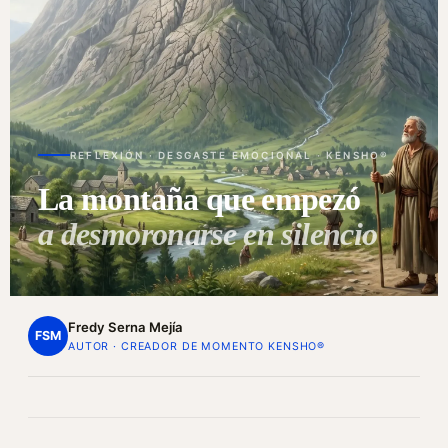
REFLEXIÓN · DESGASTE EMOCIONAL · KENSHO®
La montaña que empezó
a desmoronarse en silencio
Fredy Serna Mejía
FSM
AUTOR · CREADOR DE MOMENTO KENSHO®